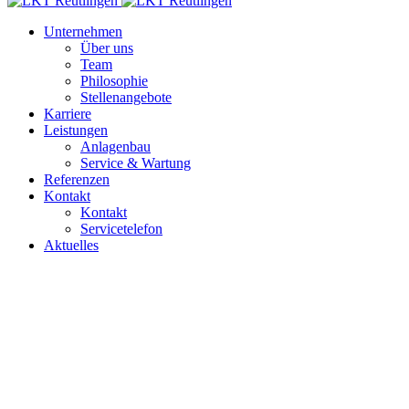
Unternehmen
Über uns
Team
Philosophie
Stellenangebote
Karriere
Leistungen
Anlagenbau
Service & Wartung
Referenzen
Kontakt
Kontakt
Servicetelefon
Aktuelles
Weihnachts- und
Betriebsferien
Sie sind hier: >
Home
>
Aktuelles
>
Weihnachts- und Betriebsferien